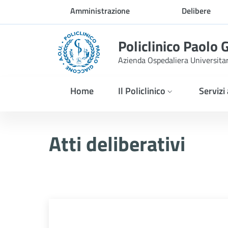
Skip to Main Content
Amministrazione
Delibere
trasparente
Policlinico Paolo 
Azienda Ospedaliera Universita
Home
Il Policlinico
Servizi
Delibera n. 316/2025
Atti deliberativi