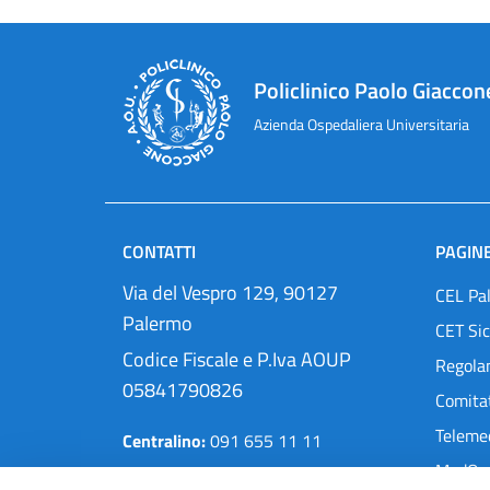
Policlinico Paolo Giaccon
Azienda Ospedaliera Universitaria
CONTATTI
PAGINE
Via del Vespro 129, 90127
CEL Pa
Palermo
CET Sic
Codice Fiscale e P.Iva AOUP
Regola
05841790826
Comitat
Teleme
Centralino:
091 655 11 11
MedOra
Pec:
protocollo@cert.policlinico.pa.it