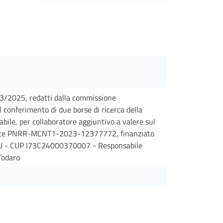
/03/2025, redatti dalla commissione
l conferimento di due borse di ricerca della
ile, per collaboratore aggiuntivo a valere sul
 codice PNRR-MCNT1-2023-12377772, finanziato
EU - CUP I73C24000370007 - Responsabile
 Todaro