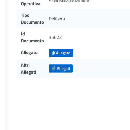
Area Risorse Umane
Operativa
Tipo
Delibera
Documento
Id
35622
Documento
Allegato
Allegato
Altri
Allegati
Allegati