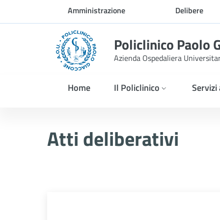
Skip to Main Content
Amministrazione
Delibere
trasparente
Policlinico Paolo 
Azienda Ospedaliera Universita
Home
Il Policlinico
Servizi
Delibera n. 322/2026
Atti deliberativi