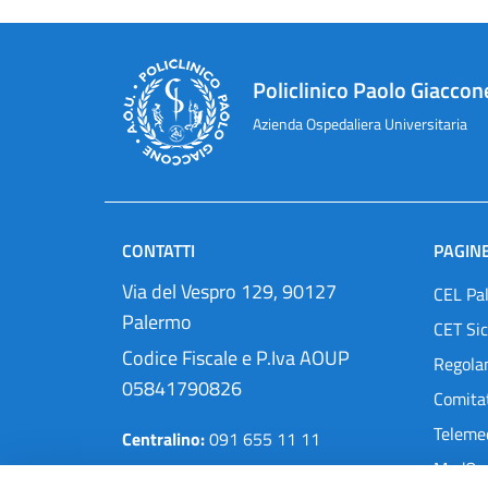
Policlinico Paolo Giaccon
Azienda Ospedaliera Universitaria
CONTATTI
PAGINE
Via del Vespro 129, 90127
CEL Pa
Palermo
CET Sic
Codice Fiscale e P.Iva AOUP
Regola
05841790826
Comitat
Teleme
Centralino:
091 655 11 11
MedOra
Pec:
protocollo@cert.policlinico.pa.it