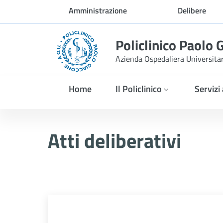
Skip to Main Content
Amministrazione
Delibere
trasparente
Policlinico Paolo 
Azienda Ospedaliera Universita
Home
Il Policlinico
Servizi
Delibera n. 324/2026
Atti deliberativi