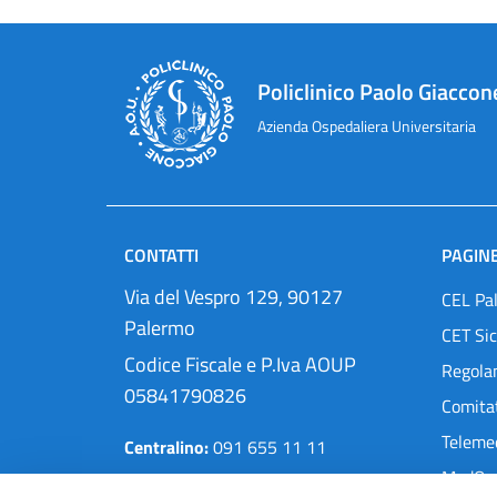
Policlinico Paolo Giaccon
Azienda Ospedaliera Universitaria
CONTATTI
PAGINE
Via del Vespro 129, 90127
CEL Pa
Palermo
CET Sic
Codice Fiscale e P.Iva AOUP
Regola
05841790826
Comitat
Teleme
Centralino:
091 655 11 11
MedOra
Pec:
protocollo@cert.policlinico.pa.it