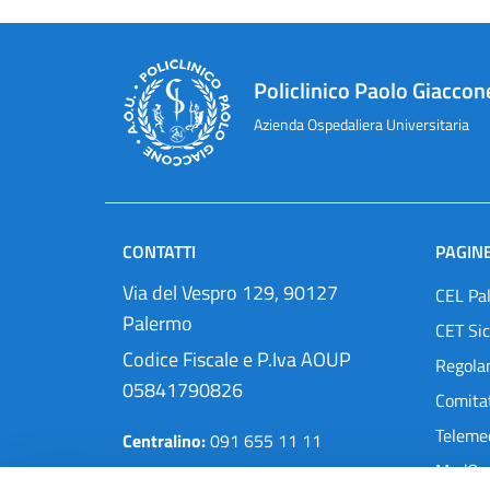
Policlinico Paolo Giaccon
Azienda Ospedaliera Universitaria
CONTATTI
PAGINE
Via del Vespro 129, 90127
CEL Pa
Palermo
CET Sic
Codice Fiscale e P.Iva AOUP
Regola
05841790826
Comitat
Teleme
Centralino:
091 655 11 11
MedOra
Pec:
protocollo@cert.policlinico.pa.it