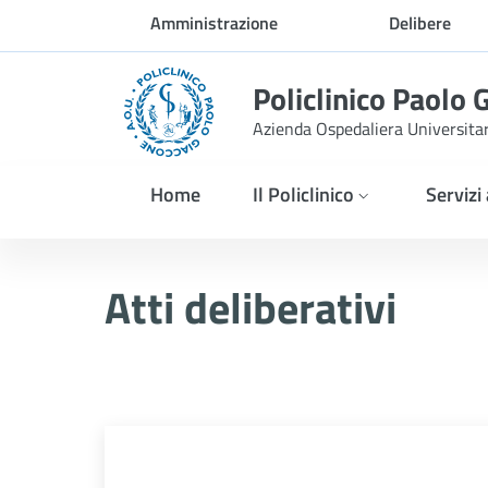
Skip to Main Content
Amministrazione
Delibere
trasparente
Policlinico Paolo 
Azienda Ospedaliera Universita
Home
Il Policlinico
Servizi
Delibera n. 33/2025
Atti deliberativi