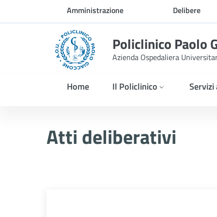
Skip to Main Content
Amministrazione
Delibere
trasparente
Policlinico Paolo 
Azienda Ospedaliera Universita
Home
Il Policlinico
Servizi
Delibera n. 330/2026
Atti deliberativi