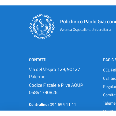
Policlinico Paolo Giaccon
Azienda Ospedaliera Universitaria
CONTATTI
PAGINE
Via del Vespro 129, 90127
CEL Pa
Palermo
CET Sic
Codice Fiscale e P.Iva AOUP
Regola
05841790826
Comitat
Teleme
Centralino:
091 655 11 11
MedOra
Pec:
protocollo@cert.policlinico.pa.it