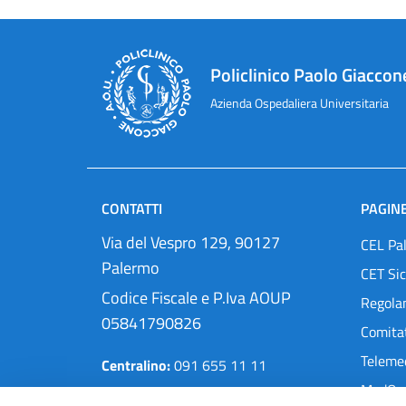
Policlinico Paolo Giaccon
Azienda Ospedaliera Universitaria
CONTATTI
PAGINE
Via del Vespro 129, 90127
CEL Pa
Palermo
CET Sic
Codice Fiscale e P.Iva AOUP
Regola
05841790826
Comitat
Teleme
Centralino:
091 655 11 11
MedOra
Pec:
protocollo@cert.policlinico.pa.it