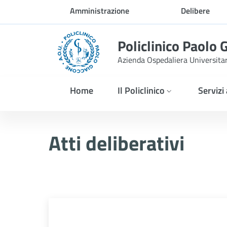
Skip to Main Content
Amministrazione
Delibere
trasparente
Policlinico Paolo 
Azienda Ospedaliera Universita
Home
Il Policlinico
Servizi
Delibera n. 338/2026
Atti deliberativi