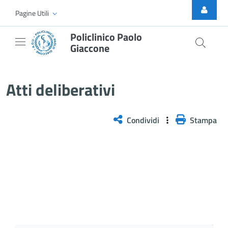
Skip to Main Content
Pagine Utili
Policlinico Paolo
Giaccone
Delibera n. 34/2026
Atti deliberativi
Condividi
Stampa