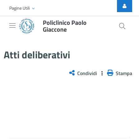
Skip to Main Content
Pagine Utili
Policlinico Paolo
Giaccone
Delibera n. 341/2026
Atti deliberativi
Condividi
Stampa