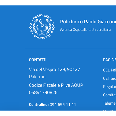
Policlinico Paolo Giaccon
Azienda Ospedaliera Universitaria
CONTATTI
PAGINE
Via del Vespro 129, 90127
CEL Pa
Palermo
CET Sic
Codice Fiscale e P.Iva AOUP
Regola
05841790826
Comitat
Teleme
Centralino:
091 655 11 11
MedOra
Pec:
protocollo@cert.policlinico.pa.it