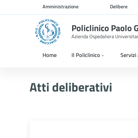
Skip to Main Content
Amministrazione
Delibere
trasparente
Policlinico Paolo 
Azienda Ospedaliera Universita
Home
Il Policlinico
Servizi
Delibera n. 342/2026
Atti deliberativi