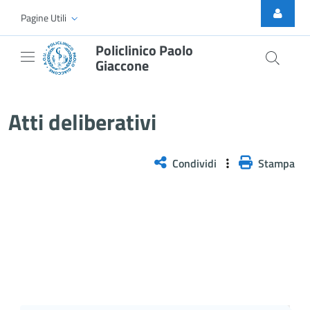
Skip to Main Content
Pagine Utili
Policlinico Paolo
Giaccone
Delibera n. 343/2026
Atti deliberativi
Condividi
Stampa