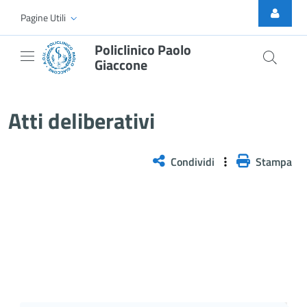
Skip to Main Content
Pagine Utili
Policlinico Paolo
Giaccone
Delibera n. 344/2026
Atti deliberativi
Condividi
Stampa