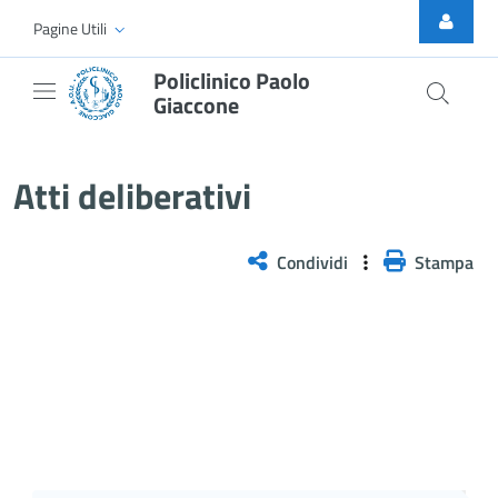
Skip to Main Content
Pagine Utili
Policlinico Paolo
Giaccone
Delibera n. 346/2026
Atti deliberativi
Condividi
Stampa