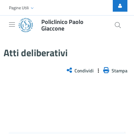
Skip to Main Content
Pagine Utili
Policlinico Paolo
Giaccone
Delibera n. 350/2026
Atti deliberativi
Condividi
Stampa