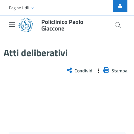
Skip to Main Content
Pagine Utili
Policlinico Paolo
Giaccone
Delibera n. 355/2026
Atti deliberativi
Condividi
Stampa