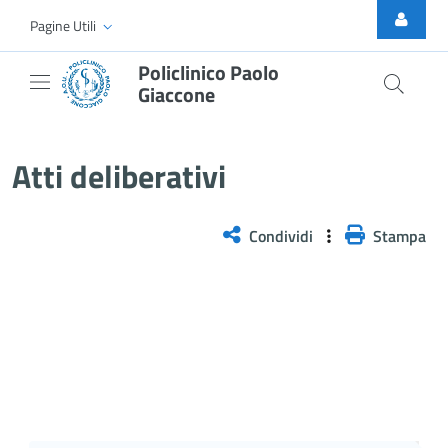
Skip to Main Content
Pagine Utili
Policlinico Paolo
Giaccone
Delibera n. 356/2026
Atti deliberativi
Condividi
Stampa