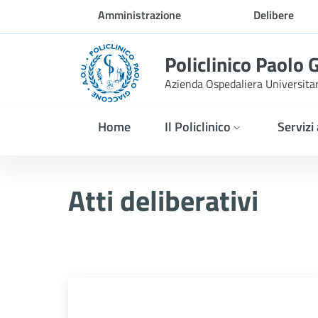
Skip to Main Content
Amministrazione
Delibere
trasparente
Policlinico Paolo 
Azienda Ospedaliera Universita
Home
Il Policlinico
Servizi
Delibera n. 357/2025
Atti deliberativi