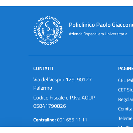
Policlinico Paolo Giaccon
Azienda Ospedaliera Universitaria
CONTATTI
PAGINE
Via del Vespro 129, 90127
CEL Pa
Palermo
CET Sic
Codice Fiscale e P.Iva AOUP
Regola
05841790826
Comitat
Teleme
Centralino:
091 655 11 11
MedOra
Pec:
protocollo@cert.policlinico.pa.it