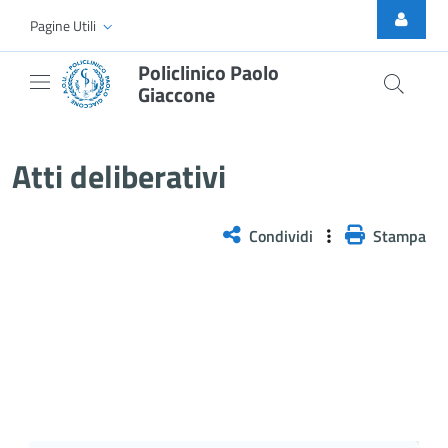
Skip to Main Content
Pagine Utili
Policlinico Paolo
Giaccone
Delibera n. 36/2026
Atti deliberativi
Condividi
Stampa