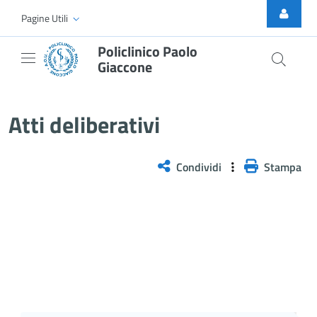
Skip to Main Content
Pagine Utili
Policlinico Paolo
Giaccone
Delibera n. 360/2026
Atti deliberativi
Condividi
Stampa