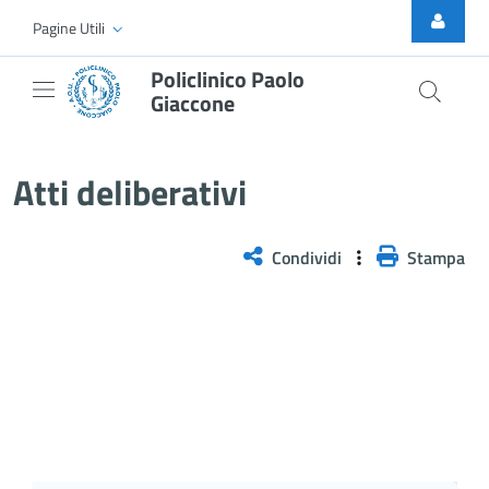
Skip to Main Content
Pagine Utili
Policlinico Paolo
Giaccone
Delibera n. 363/2026
Atti deliberativi
Condividi
Stampa