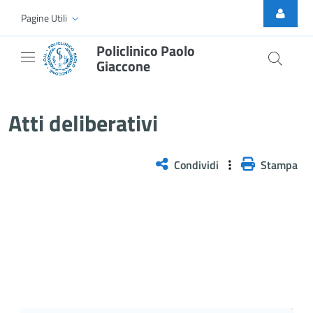
Skip to Main Content
Pagine Utili
Policlinico Paolo
Giaccone
Delibera n. 365/2026
Atti deliberativi
Condividi
Stampa