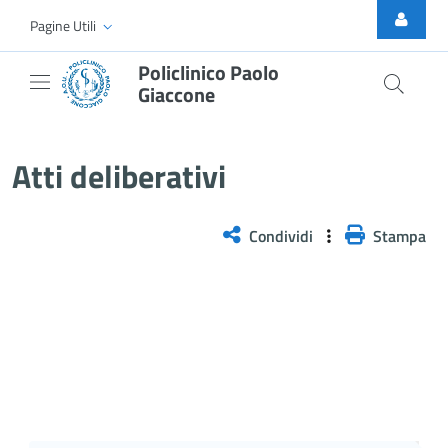
Skip to Main Content
Pagine Utili
Policlinico Paolo
Giaccone
Delibera n. 370/2025
Atti deliberativi
Condividi
Stampa