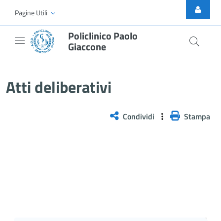
Skip to Main Content
Pagine Utili
Policlinico Paolo
Giaccone
Delibera n. 374/2026
Atti deliberativi
Condividi
Stampa