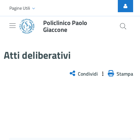
Skip to Main Content
Pagine Utili
Policlinico Paolo
Giaccone
Delibera n. 375/2025
Atti deliberativi
Condividi
Stampa