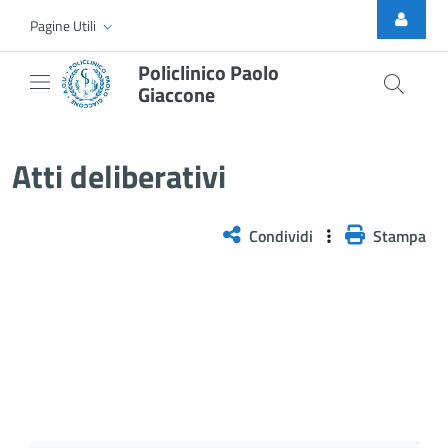
Skip to Main Content
Pagine Utili
Policlinico Paolo
Giaccone
Delibera n. 376/2026
Atti deliberativi
Condividi
Stampa