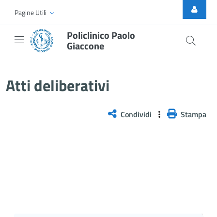
Skip to Main Content
Pagine Utili
Policlinico Paolo
Giaccone
Delibera n. 378/2026
Atti deliberativi
Condividi
Stampa