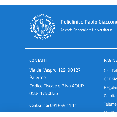
Policlinico Paolo Giaccon
Azienda Ospedaliera Universitaria
CONTATTI
PAGINE
Via del Vespro 129, 90127
CEL Pa
Palermo
CET Sic
Codice Fiscale e P.Iva AOUP
Regola
05841790826
Comitat
Teleme
Centralino:
091 655 11 11
MedOra
Pec:
protocollo@cert.policlinico.pa.it