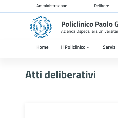
Skip to Main Content
Amministrazione
Delibere
trasparente
Policlinico Paolo 
Azienda Ospedaliera Universita
Home
Il Policlinico
Servizi
Delibera n. 38/2026
Atti deliberativi