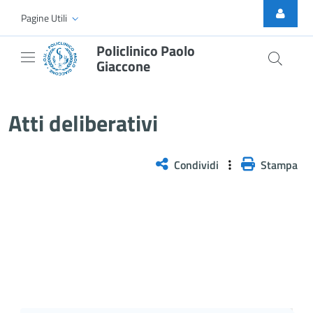
Skip to Main Content
Pagine Utili
Policlinico Paolo
Giaccone
Delibera n. 380/2026
Atti deliberativi
Condividi
Stampa