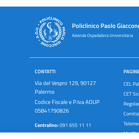
Policlinico Paolo Giaccon
Azienda Ospedaliera Universitaria
CONTATTI
PAGINE
Via del Vespro 129, 90127
CEL Pa
Palermo
CET Sic
Codice Fiscale e P.Iva AOUP
Regola
05841790826
Comitat
Teleme
Centralino:
091 655 11 11
MedOra
Pec:
protocollo@cert.policlinico.pa.it