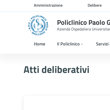
Skip to Main Content
Amministrazione
Delibere
trasparente
Policlinico Paolo 
Azienda Ospedaliera Universita
Home
Il Policlinico
Servizi
Delibera n. 381/2026
Atti deliberativi