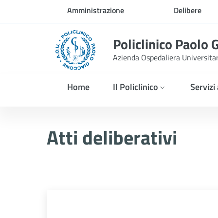
Skip to Main Content
Amministrazione
Delibere
trasparente
Policlinico Paolo 
Azienda Ospedaliera Universita
Home
Il Policlinico
Servizi
Delibera n. 388/2026
Atti deliberativi