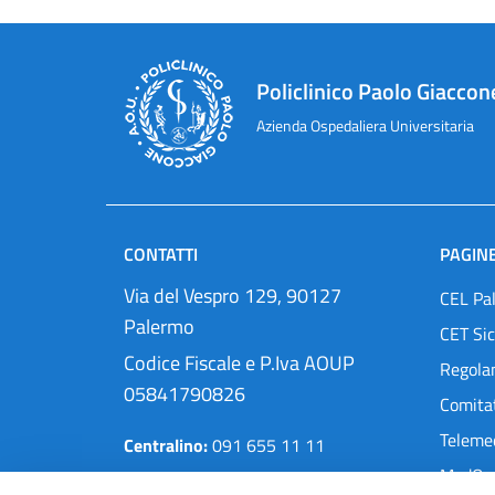
Policlinico Paolo Giaccon
Azienda Ospedaliera Universitaria
CONTATTI
PAGINE
Via del Vespro 129, 90127
CEL Pa
Palermo
CET Sic
Codice Fiscale e P.Iva AOUP
Regola
05841790826
Comitat
Teleme
Centralino:
091 655 11 11
MedOra
Pec:
protocollo@cert.policlinico.pa.it