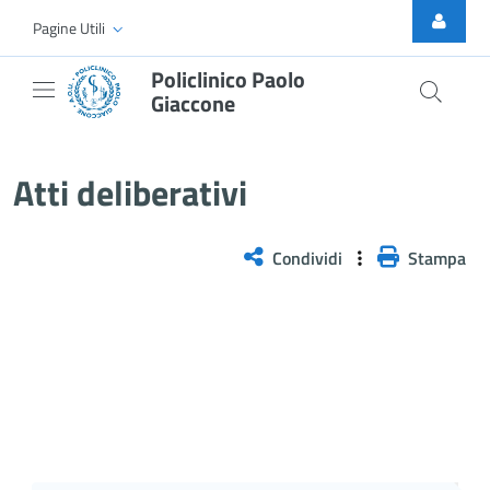
Skip to Main Content
Pagine Utili
Policlinico Paolo
Giaccone
Delibera n. 390/2025
Atti deliberativi
Condividi
Stampa