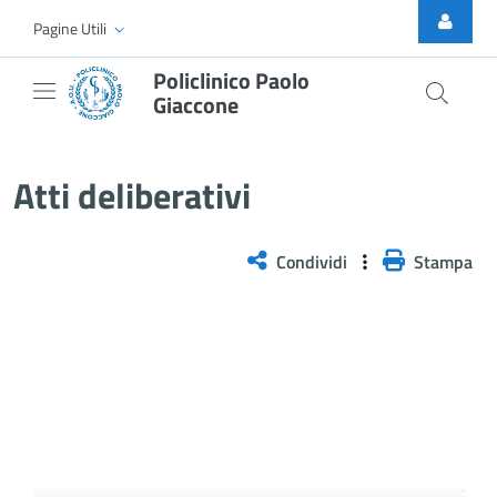
Skip to Main Content
Pagine Utili
Policlinico Paolo
Giaccone
Delibera n. 395/2026
Atti deliberativi
Condividi
Stampa