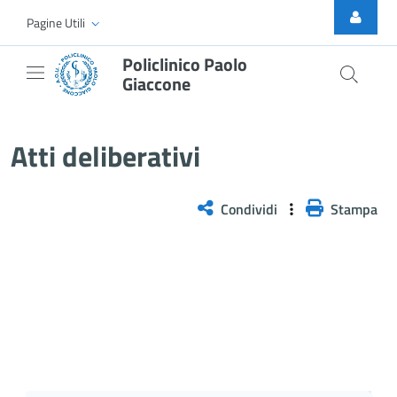
Skip to Main Content
Pagine Utili
Policlinico Paolo
Giaccone
Delibera n. 395/2026
Atti deliberativi
Condividi
Stampa