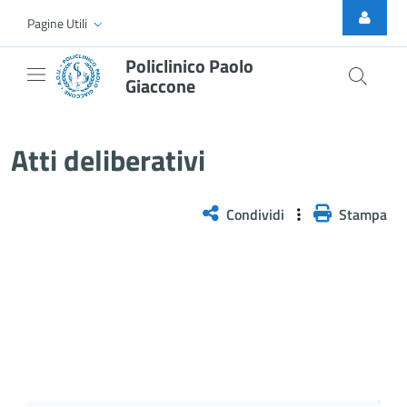
Skip to Main Content
Pagine Utili
Policlinico Paolo
Giaccone
Delibera n. 397/2026
Atti deliberativi
Condividi
Stampa