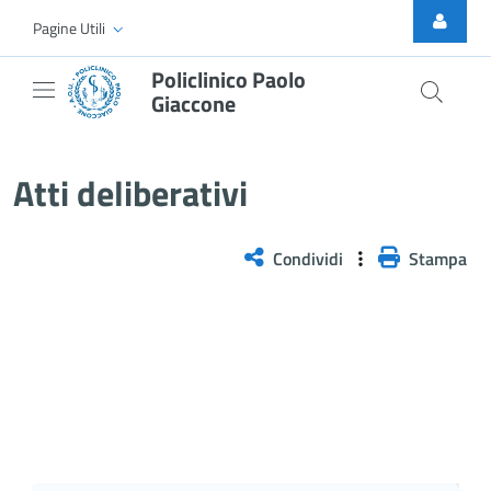
Skip to Main Content
Pagine Utili
Policlinico Paolo
Giaccone
Delibera n. 404/2025
Atti deliberativi
Condividi
Stampa