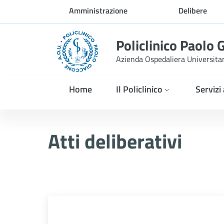
Skip to Main Content
Amministrazione
Delibere
trasparente
Policlinico Paolo 
Azienda Ospedaliera Universita
Home
Il Policlinico
Servizi
Delibera n. 407/2025
Atti deliberativi