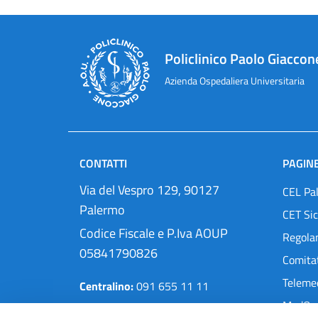
Policlinico Paolo Giaccon
Azienda Ospedaliera Universitaria
CONTATTI
PAGINE
Via del Vespro 129, 90127
CEL Pa
Palermo
CET Sic
Codice Fiscale e P.Iva AOUP
Regola
05841790826
Comitat
Teleme
Centralino:
091 655 11 11
MedOra
Pec:
protocollo@cert.policlinico.pa.it