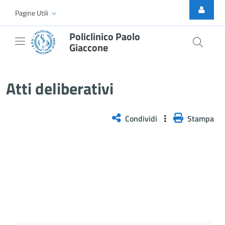
Skip to Main Content
Pagine Utili
Policlinico Paolo
Giaccone
Delibera n. 41/2026
Atti deliberativi
Condividi
Stampa