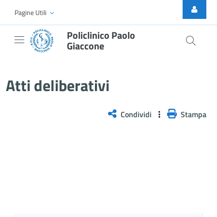
Skip to Main Content
Pagine Utili
Policlinico Paolo
Giaccone
Delibera n. 411/2025
Atti deliberativi
Condividi
Stampa