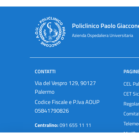
Policlinico Paolo Giaccon
Azienda Ospedaliera Universitaria
CONTATTI
PAGINE
Via del Vespro 129, 90127
CEL Pa
Palermo
CET Sic
Codice Fiscale e P.Iva AOUP
Regola
05841790826
Comitat
Teleme
Centralino:
091 655 11 11
MedOra
Pec:
protocollo@cert.policlinico.pa.it