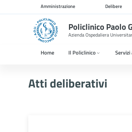
Skip to Main Content
Amministrazione
Delibere
trasparente
Policlinico Paolo 
Azienda Ospedaliera Universita
Home
Il Policlinico
Servizi
Delibera n. 419/2026
Atti deliberativi