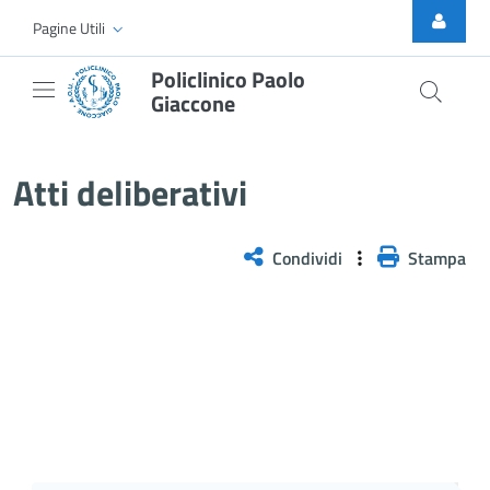
Skip to Main Content
Pagine Utili
Policlinico Paolo
Giaccone
Delibera n. 422/2026
Atti deliberativi
Condividi
Stampa