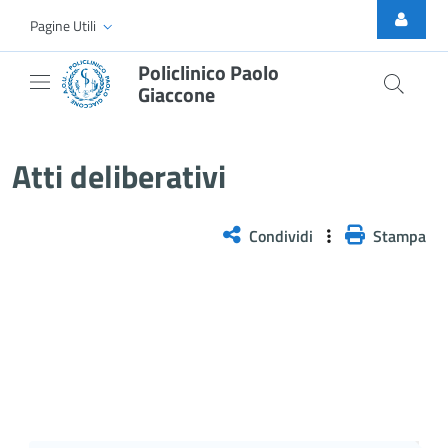
Skip to Main Content
Pagine Utili
Policlinico Paolo
Giaccone
Delibera n. 428/2025
Atti deliberativi
Condividi
Stampa