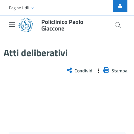
Skip to Main Content
Pagine Utili
Policlinico Paolo
Giaccone
Delibera n. 432/2026
Atti deliberativi
Condividi
Stampa