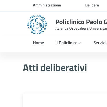
Skip to Main Content
Amministrazione
Delibere
trasparente
Policlinico Paolo 
Azienda Ospedaliera Universita
Home
Il Policlinico
Servizi
Delibera n. 435/2025
Atti deliberativi