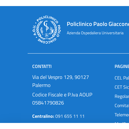
Policlinico Paolo Giaccon
Azienda Ospedaliera Universitaria
CONTATTI
PAGINE
Via del Vespro 129, 90127
CEL Pa
Palermo
CET Sic
Codice Fiscale e P.Iva AOUP
Regola
05841790826
Comitat
Teleme
Centralino:
091 655 11 11
MedOra
Pec:
protocollo@cert.policlinico.pa.it