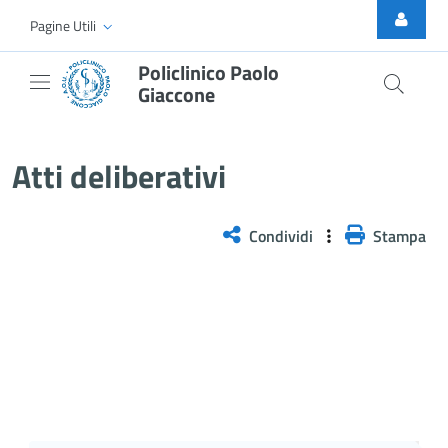
Skip to Main Content
Pagine Utili
Policlinico Paolo
Giaccone
Delibera n. 441/2026
Atti deliberativi
Condividi
Stampa