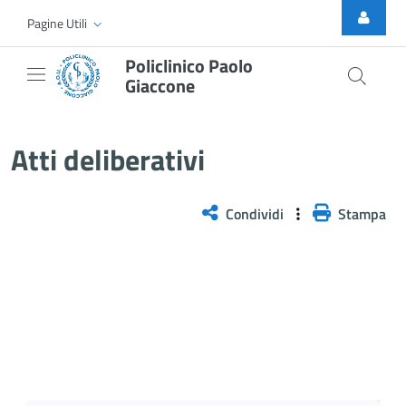
Skip to Main Content
Pagine Utili
Policlinico Paolo
Giaccone
Delibera n. 444/2025
Atti deliberativi
Condividi
Stampa