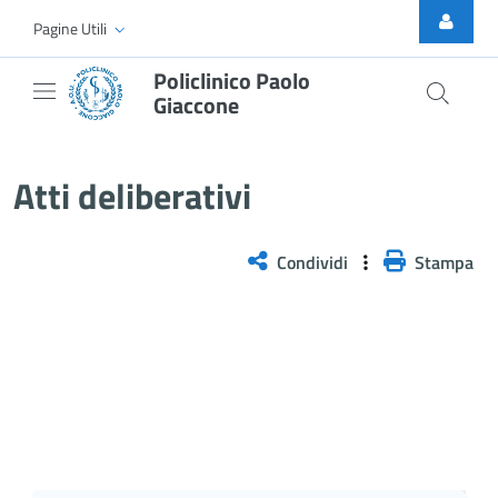
Skip to Main Content
Pagine Utili
Policlinico Paolo
Giaccone
Delibera n. 448/2026
Atti deliberativi
Condividi
Stampa