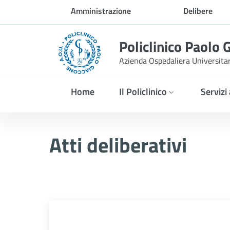
Skip to Main Content
Amministrazione
Delibere
trasparente
Policlinico Paolo 
Azienda Ospedaliera Universita
Home
Il Policlinico
Servizi
Delibera n. 456/2025
Atti deliberativi