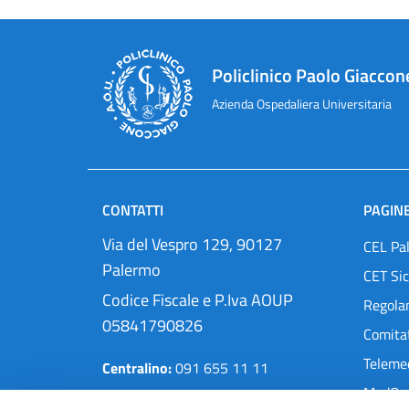
Policlinico Paolo Giaccon
Azienda Ospedaliera Universitaria
CONTATTI
PAGINE
Via del Vespro 129, 90127
CEL Pa
Palermo
CET Sic
Codice Fiscale e P.Iva AOUP
Regola
05841790826
Comitat
Teleme
Centralino:
091 655 11 11
MedOra
Pec:
protocollo@cert.policlinico.pa.it