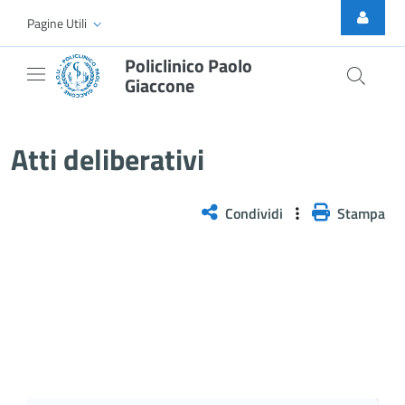
Skip to Main Content
Pagine Utili
Policlinico Paolo
Giaccone
Delibera n. 456/2026
Atti deliberativi
Condividi
Stampa