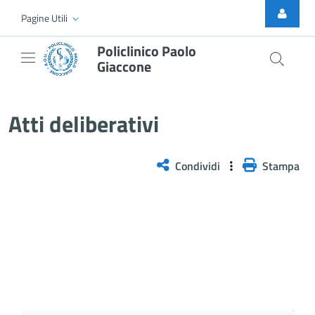
Skip to Main Content
Pagine Utili
Policlinico Paolo
Giaccone
Delibera n. 457/2025
Atti deliberativi
Condividi
Stampa