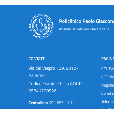
Policlinico Paolo Giaccon
Azienda Ospedaliera Universitaria
CONTATTI
PAGINE
Via del Vespro 129, 90127
CEL Pa
Palermo
CET Sic
Codice Fiscale e P.Iva AOUP
Regola
05841790826
Comitat
Teleme
Centralino:
091 655 11 11
MedOra
Pec:
protocollo@cert.policlinico.pa.it