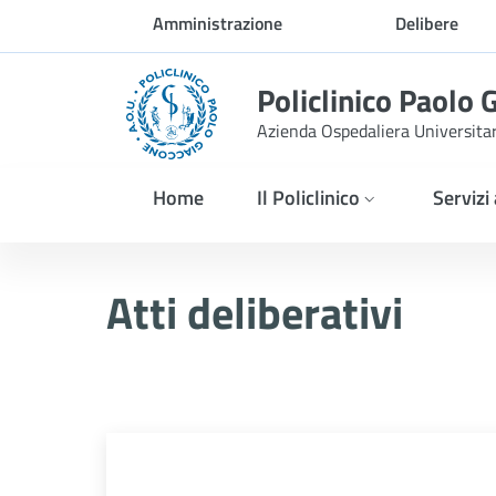
Skip to Main Content
Amministrazione
Delibere
trasparente
Policlinico Paolo 
Azienda Ospedaliera Universita
Home
Il Policlinico
Servizi
Delibera n. 457/2026
Atti deliberativi