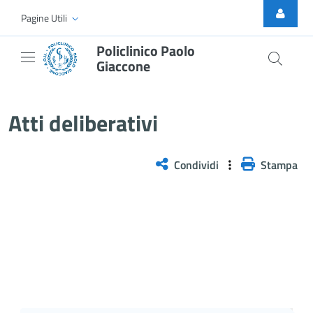
Skip to Main Content
Pagine Utili
Policlinico Paolo
Giaccone
Delibera n. 460/2025
Atti deliberativi
Condividi
Stampa